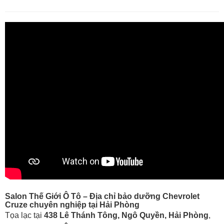
Salon Thế Giới Ô Tô – Địa chỉ bảo dưỡng Chevrolet
Cruze chuyên nghiệp tại Hải Phòng
Tọa lạc tại
438 Lê Thánh Tông, Ngô Quyền, Hải Phòng
,