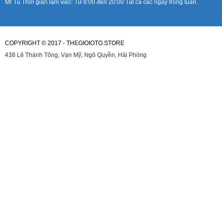
Mr Tú Thời gian làm việc: Từ 8:00 đến 20:00 Tất cả các ngày trong tuần.
COPYRIGHT © 2017 - THEGIOIOTO.STORE
438 Lê Thánh Tông, Vạn Mỹ, Ngô Quyền, Hải Phòng