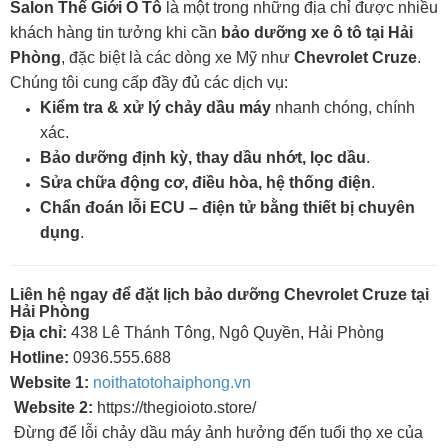
Salon Thế Giới Ô Tô
là một trong những địa chỉ được nhiều
khách hàng tin tưởng khi cần
bảo dưỡng xe ô tô tại Hải
Phòng
, đặc biệt là các dòng xe Mỹ như
Chevrolet Cruze
.
Chúng tôi cung cấp đầy đủ các dịch vụ:
Kiểm tra & xử lý chảy dầu máy
nhanh chóng, chính
xác.
Bảo dưỡng định kỳ, thay dầu nhớt, lọc dầu
.
Sửa chữa động cơ, điều hòa, hệ thống điện
.
Chẩn đoán lỗi ECU – điện tử bằng thiết bị chuyên
dụng
.
Liên hệ ngay để đặt lịch bảo dưỡng Chevrolet Cruze tại
Hải Phòng
Địa chỉ:
438 Lê Thánh Tông, Ngô Quyền, Hải Phòng
Hotline:
0936.555.688
Website 1:
noithatotohaiphong.vn
Website 2:
https://thegioioto.store/
Đừng để lỗi chảy dầu máy ảnh hưởng đến tuổi thọ xe của