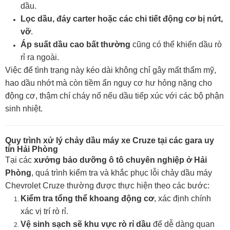
dầu.
Lọc dầu, đáy carter hoặc các chi tiết động cơ bị nứt,
vỡ
.
Áp suất dầu cao bất thường
cũng có thể khiến dầu rò
rỉ ra ngoài.
Việc để tình trạng này kéo dài không chỉ gây mất thẩm mỹ,
hao dầu nhớt mà còn tiềm ẩn nguy cơ hư hỏng nặng cho
động cơ, thậm chí cháy nổ nếu dầu tiếp xúc với các bộ phận
sinh nhiệt.
Quy trình xử lý chảy dầu máy xe Cruze tại các gara uy
tín Hải Phòng
Tại các
xưởng bảo dưỡng ô tô chuyên nghiệp ở Hải
Phòng
, quá trình kiểm tra và khắc phục lỗi chảy dầu máy
Chevrolet Cruze thường được thực hiện theo các bước:
Kiểm tra tổng thể khoang động cơ
, xác định chính
xác vị trí rò rỉ.
Vệ sinh sạch sẽ khu vực rò rỉ dầu
để dễ dàng quan