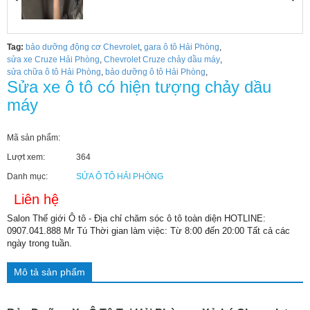
Tag:
bảo dưỡng động cơ Chevrolet
,
gara ô tô Hải Phòng
,
sửa xe Cruze Hải Phòng
,
Chevrolet Cruze chảy dầu máy
,
sửa chữa ô tô Hải Phòng
,
bảo dưỡng ô tô Hải Phòng
,
Sửa xe ô tô có hiện tượng chảy dầu
máy
Mã sản phẩm:
Lượt xem:
364
Danh mục:
SỬA Ô TÔ HẢI PHÒNG
Liên hệ
Salon Thế giới Ô tô - Địa chỉ chăm sóc ô tô toàn diện HOTLINE:
0907.041.888 Mr Tú Thời gian làm việc: Từ 8:00 đến 20:00 Tất cả các
ngày trong tuần.
Mô tả sản phẩm