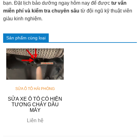
bạn. Đặt lịch bảo dưỡng ngay hôm nay để được
tư vấn
miễn phí và kiểm tra chuyên sâu
từ đội ngũ kỹ thuật viên
giàu kinh nghiệm.
Sản phẩm cùng loại
SỬA Ô TÔ HẢI PHÒNG
SỬA XE Ô TÔ CÓ HIỆN
TƯỢNG CHẢY DẦU
MÁY
Liên hệ