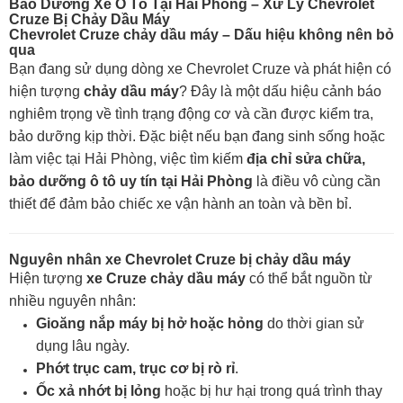
Bảo Dưỡng Xe Ô Tô Tại Hải Phòng – Xử Lý Chevrolet
Cruze Bị Chảy Dầu Máy
Chevrolet Cruze chảy dầu máy – Dấu hiệu không nên bỏ
qua
Bạn đang sử dụng dòng xe Chevrolet Cruze và phát hiện có
hiện tượng
chảy dầu máy
? Đây là một dấu hiệu cảnh báo
nghiêm trọng về tình trạng động cơ và cần được kiểm tra,
bảo dưỡng kịp thời. Đặc biệt nếu bạn đang sinh sống hoặc
làm việc tại Hải Phòng, việc tìm kiếm
địa chỉ sửa chữa,
bảo dưỡng ô tô uy tín tại Hải Phòng
là điều vô cùng cần
thiết để đảm bảo chiếc xe vận hành an toàn và bền bỉ.
Nguyên nhân xe Chevrolet Cruze bị chảy dầu máy
Hiện tượng
xe Cruze chảy dầu máy
có thể bắt nguồn từ
nhiều nguyên nhân:
Gioăng nắp máy bị hở hoặc hỏng
do thời gian sử
dụng lâu ngày.
Phớt trục cam, trục cơ bị rò rỉ
.
Ốc xả nhớt bị lỏng
hoặc bị hư hại trong quá trình thay