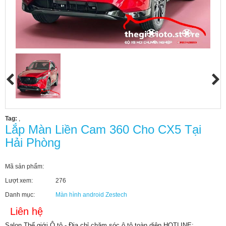
Tag:
,
Lắp Màn Liền Cam 360 Cho CX5 Tại
Hải Phòng
Mã sản phẩm:
Lượt xem:
276
Danh mục:
Màn hình android Zestech
Liên hệ
Salon Thế giới Ô tô - Địa chỉ chăm sóc ô tô toàn diện HOTLINE: