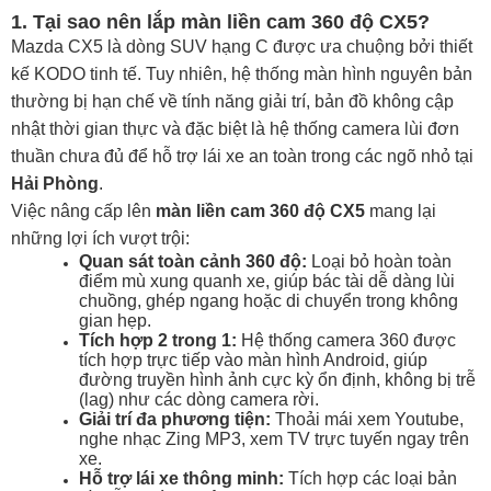
1. Tại sao nên lắp màn liền cam 360 độ CX5?
Mazda CX5 là dòng SUV hạng C được ưa chuộng bởi thiết
kế KODO tinh tế. Tuy nhiên, hệ thống màn hình nguyên bản
thường bị hạn chế về tính năng giải trí, bản đồ không cập
nhật thời gian thực và đặc biệt là hệ thống camera lùi đơn
thuần chưa đủ để hỗ trợ lái xe an toàn trong các ngõ nhỏ tại
Hải Phòng
.
Việc nâng cấp lên
màn liền cam 360 độ CX5
mang lại
những lợi ích vượt trội:
Quan sát toàn cảnh 360 độ:
Loại bỏ hoàn toàn
điểm mù xung quanh xe, giúp bác tài dễ dàng lùi
chuồng, ghép ngang hoặc di chuyển trong không
gian hẹp.
Tích hợp 2 trong 1:
Hệ thống camera 360 được
tích hợp trực tiếp vào màn hình Android, giúp
đường truyền hình ảnh cực kỳ ổn định, không bị trễ
(lag) như các dòng camera rời.
Giải trí đa phương tiện:
Thoải mái xem Youtube,
nghe nhạc Zing MP3, xem TV trực tuyến ngay trên
xe.
Hỗ trợ lái xe thông minh:
Tích hợp các loại bản