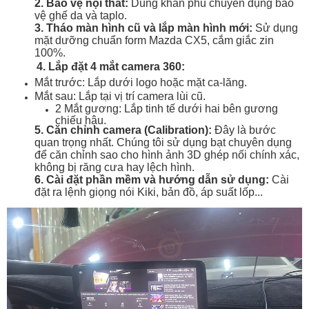
2. Bảo vệ nội thất:
Dùng khăn phủ chuyên dụng bảo
vệ ghế da và taplo.
3. Tháo màn hình cũ và lắp màn hình mới:
Sử dụng
mặt dưỡng chuẩn form Mazda CX5, cắm giắc zin
100%.
4. Lắp đặt 4 mắt camera 360:
Mắt trước: Lắp dưới logo hoặc mặt ca-lăng.
Mắt sau: Lắp tại vị trí camera lùi cũ.
2 Mắt gương: Lắp tinh tế dưới hai bên gương
chiếu hậu.
5. Căn chỉnh camera (Calibration):
Đây là bước
quan trọng nhất. Chúng tôi sử dụng bạt chuyên dụng
để căn chỉnh sao cho hình ảnh 3D ghép nối chính xác,
không bị răng cưa hay lệch hình.
6. Cài đặt phần mềm và hướng dẫn sử dụng:
Cài
đặt ra lệnh giọng nói Kiki, bản đồ, áp suất lốp...