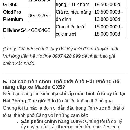
4GB/32GB
GT360
trọng, BH 2 năm
19.500.000đ
OledPro
Giá rẻ, hiệu năng
10.500.000đ -
3GB/32GB
Premium
ổn định
13.800.000đ
Giao diện lướt
15.000.000đ -
Elliview S4
4GB/64GB
cực mượt
18.000.000đ
(Lưu ý: Giá trên có thể thay đổi tùy thời điểm khuyến mãi.
Vui lòng liên hệ Hotline
0907 428 999
để nhận báo giá
chính xác nhất).
5. Tại sao nên chọn Thế giới ô tô Hải Phòng để
nâng cấp xe Mazda CX5?
Nếu bạn đang tìm kiếm
địa chỉ lắp màn hình ô tô uy tín tại
Hải Phòng
,
Thế giới ô tô
là cái tên không thể bỏ qua.
Chúng tôi tự hào là đơn vị dẫn đầu trong lĩnh vực nội thất ô
tô tại thành phố Cảng với những cam kết:
Sản phẩm chính hãng 100%:
Chúng tôi là đại lý
ủy quyền của các thương hiệu lớn như Zestech,