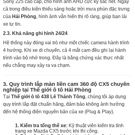
Sony 225 cao cấp, cho hình ảnh AHD cực kỳ sắc nét. Ngay
cả trong điều kiện thiếu sáng hoặc trời mưa phùn đặc trưng
của
Hải Phòng
, hình ảnh vẫn hiển thị rõ ràng, giúp bạn lái
xe tự tin.
2.3. Khả năng ghi hình 24/24
Hệ thống này đóng vai trò như một chiếc camera hành trình
4 hướng. Khi xe di chuyển, cả 4 mắt cam đều ghi lại hành
trình vào bộ nhớ trong. Đây là bằng chứng xác thực nhất
nếu chẳng may xảy ra va chạm.
3. Quy trình lắp màn liền cam 360 độ CX5 chuyên
nghiệp tại Thế giới ô tô Hải Phòng
Tại
Thế giới ô tô 438 Lê Thánh Tông
, chúng tôi áp dụng
quy trình lắp đặt chuẩn hãng, đảm bảo không ảnh hưởng
đến hệ thống điện nguyên bản của xe (Plug & Play).
1. Kiểm tra tổng thể xe:
Kỹ thuật viên kiểm tra tình
trạng xe Mazda CX5 trước khi thi công.