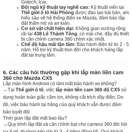
Gotech, Icar.
Đội ngũ kỹ thuật tay nghề cao:
Kỹ thuật viên tại
Thế giới ô tô Hải Phòng
được đào tạo bài bản, am
hiểu sâu về hệ thống điện xe Mazda, đảm bảo lắp
đặt thẩm mỹ và an toàn.
Cơ sở vật chất hiện đại:
Không gian xưởng rộng
rãi tại
438 Lê Thánh Tông
, có mái che, đầy đủ thiết
bị căn chỉnh camera 360 chính xác nhất.
Chế độ hậu mãi tận tâm:
Bảo hành điện tử từ 2 - 5
năm. Hỗ trợ kỹ thuật trọn đời cho khách hàng lắp
đặt tại trung tâm.
6. Các câu hỏi thường gặp khi lắp màn liền cam
360 cho Mazda CX5
Lắp màn hình Android có làm mất bảo hành xe không?
→
Tại
Thế giới ô tô
, việc
lắp màn liền cam 360 độ CX5
sử
dụng hoàn toàn giắc cắm zin, không cắt trích dây điện. Do
đó, việc bảo hành tại hãng của quý khách vẫn được đảm
bảo tuyệt đối.
Thời gian lắp đặt mất bao lâu?
→
Quy trình lắp đặt và căn chỉnh bạt cho camera 360 đòi hỏi
sự tỉ mỉ, thường kéo dài từ 3 - 4 tiếng đồng hồ. Quý khách