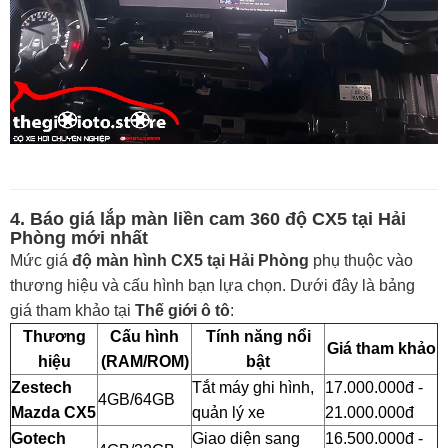
4. Báo giá lắp màn liền cam 360 độ CX5 tại Hải
Phòng mới nhất
Mức giá
độ màn hình CX5 tại Hải Phòng
phụ thuộc vào
thương hiệu và cấu hình bạn lựa chọn. Dưới đây là bảng
giá tham khảo tại
Thế giới ô tô
:
Thương
Cấu hình
Tính năng nổi
Giá tham khảo
hiệu
(RAM/ROM)
bật
Zestech
Tắt máy ghi hình,
17.000.000đ -
4GB/64GB
Mazda CX5
quản lý xe
21.000.000đ
Gotech
Giao diện sang
16.500.000đ -