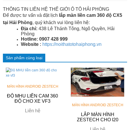
THÔNG TIN LIÊN HỆ THẾ GIỚI Ô TÔ HẢI PHÒNG
Để được tư vấn và đặt lịch
lắp màn liền cam 360 độ CX5
tại Hải Phòng
, quý khách vui lòng liên hệ:
Địa chỉ:
438 Lê Thánh Tông, Ngô Quyền, Hải
Phòng
Hotline:
0907 428 999
Website :
https://noithatotohaiphong.vn
Sản phẩm cùng loại
MÀN HÌNH ANDROID ZESTECH
ĐỘ MHU LIỀN CAM 360
ĐỘ CHO XE VF3
MÀN HÌNH ANDROID ZESTECH
Liên hệ
LẮP MÀN HÌNH
ZESTECH CHO I20
Liên hệ