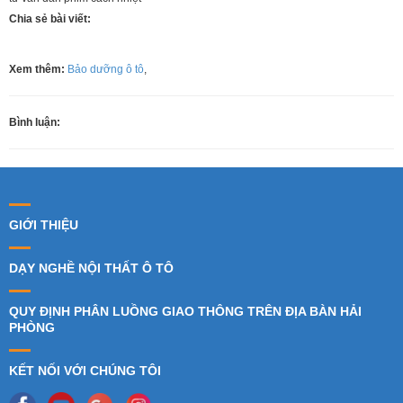
Chia sẻ bài viết:
Xem thêm:
Bảo dưỡng ô tô
,
Bình luận:
GIỚI THIỆU
DẠY NGHỀ NỘI THẤT Ô TÔ
QUY ĐỊNH PHÂN LUỒNG GIAO THÔNG TRÊN ĐỊA BÀN HẢI
PHÒNG
KẾT NỐI VỚI CHÚNG TÔI