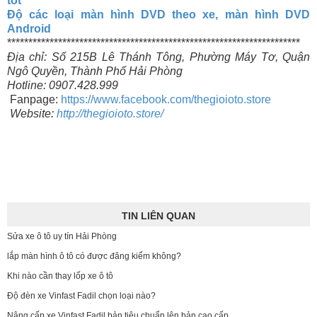
tốt
Độ các loại màn hình DVD theo xe, màn hình DVD
Android
*********************************************************************
Địa chỉ: Số 215B Lê Thánh Tông, Phường Máy Tơ, Quận
Ngô Quyền, Thành Phố Hải Phòng
Hotline: 0907.428.999
Fanpage:
https://www.facebook.com/thegioioto.store
Website:
http://thegioioto.store/
TIN LIÊN QUAN
Sửa xe ô tô uy tín Hải Phòng
lắp màn hình ô tô có được đăng kiểm không?
Khi nào cần thay lốp xe ô tô
Độ đèn xe Vinfast Fadil chọn loại nào?
Nâng cấp xe Vinfast Fadil bản tiêu chuẩn lên bản cao cấp