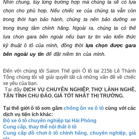
Nhìn chung, tùy từng trường hợp mà chúng ta sẽ có lựa
chọn cho phù hợp. Nếu chiếc xe của chúng ta vẫn còn
trong thời hạn bảo hành, chúng ta nên bảo dưỡng xe
trong trung tâm chính hãng. Ngoài ra, chúng ta có thể
lựa chọn gara bên ngoài nếu bạn tự tin vào kiến thức
kỹ thuật ô tô của mình, đồng thời
lựa chọn được gara
bên ngoài uy tín
để đặt niềm tin của mình.
Đến với chúng tôi Salon Thế giới Ô tô tại 215b Lê Thánh
Tông chúng tôi sẽ giải quyết tất cả những vấn đề về chiếc
xe yêu của bạn.
Tại đây
DỊCH VỤ CHUYÊN NGHIỆP, THỢ LÀNH NGHỀ,
TẬN TÌNH CHU ĐÁO, GIÁ TỐT NHẤT THỊ TRƯỜNG.
Tại thế giới ô tô sơn gầm
chống ồn xe ô tô
cùng với các
dịch vụ tiện ích khác:
Độ xe ô tô chuyên nghiệp tại Hải Phòng
Cung cấp, thay thế nội thất ô tô
Cung cấp đồ chơi ô tô chính hãng, chuyên nghiệp, giá