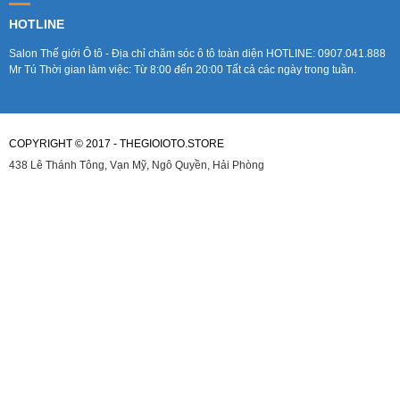
HOTLINE
Salon Thế giới Ô tô - Địa chỉ chăm sóc ô tô toàn diện HOTLINE: 0907.041.888
Mr Tú Thời gian làm việc: Từ 8:00 đến 20:00 Tất cả các ngày trong tuần.
COPYRIGHT © 2017 - THEGIOIOTO.STORE
438 Lê Thánh Tông, Vạn Mỹ, Ngô Quyền, Hải Phòng