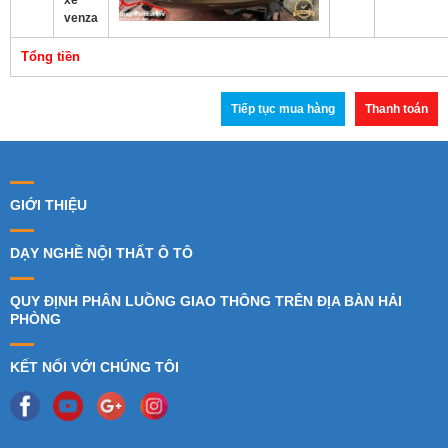
venza
Tổng tiền
Tiếp tục mua hàng
Thanh toán
GIỚI THIỆU
DẠY NGHỀ NỘI THẤT Ô TÔ
QUY ĐỊNH PHÂN LUỒNG GIAO THÔNG TRÊN ĐỊA BÀN HẢI
PHÒNG
KẾT NỐI VỚI CHÚNG TÔI