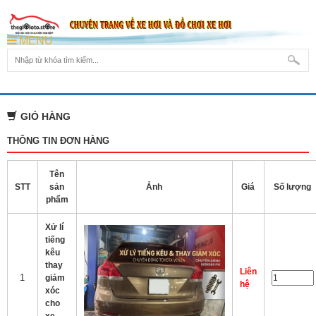
MENU
GIỎ HÀNG
THÔNG TIN ĐƠN HÀNG
Tên
STT
sản
Ảnh
Giá
Số lượng
phẩm
Xử lí
tiếng
kêu
thay
Liên
1
giảm
hệ
xóc
cho
xe