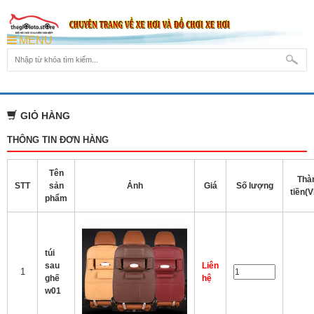
MENU
GIỎ HÀNG
THÔNG TIN ĐƠN HÀNG
Tên
Thà
STT
sản
Ảnh
Giá
Số lượng
tiền(
phẩm
túi
sau
Liên
1
ghế
hệ
w01