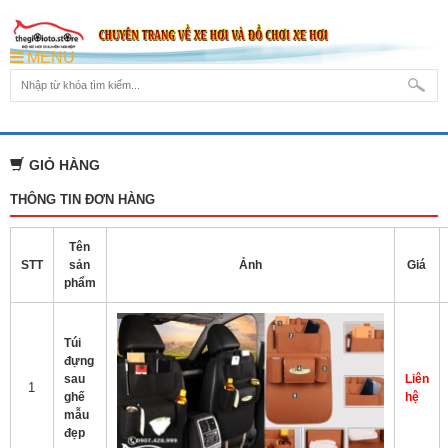
MENU
GIỎ HÀNG
THÔNG TIN ĐƠN HÀNG
Tên
STT
sản
Ảnh
Giá
phẩm
Túi
đựng
sau
Liên
1
ghế
hệ
mẫu
đẹp