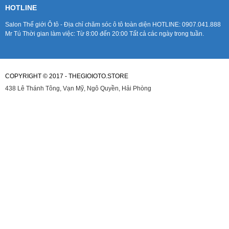
HOTLINE
Salon Thế giới Ô tô - Địa chỉ chăm sóc ô tô toàn diện HOTLINE: 0907.041.888
Mr Tú Thời gian làm việc: Từ 8:00 đến 20:00 Tất cả các ngày trong tuần.
COPYRIGHT © 2017 - THEGIOIOTO.STORE
438 Lê Thánh Tông, Vạn Mỹ, Ngô Quyền, Hải Phòng