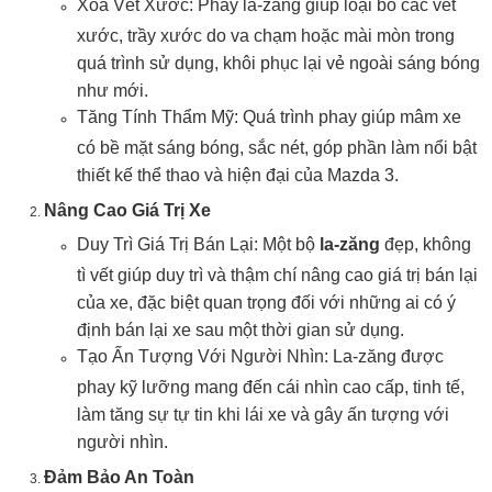
Xóa Vết Xước: Phay la-zăng giúp loại bỏ các vết
xước, trầy xước do va chạm hoặc mài mòn trong
quá trình sử dụng, khôi phục lại vẻ ngoài sáng bóng
như mới.
Tăng Tính Thẩm Mỹ: Quá trình phay giúp mâm xe
có bề mặt sáng bóng, sắc nét, góp phần làm nổi bật
thiết kế thể thao và hiện đại của Mazda 3.
Nâng Cao Giá Trị Xe
Duy Trì Giá Trị Bán Lại: Một bộ
la-zăng
đẹp, không
tì vết giúp duy trì và thậm chí nâng cao giá trị bán lại
của xe, đặc biệt quan trọng đối với những ai có ý
định bán lại xe sau một thời gian sử dụng.
Tạo Ấn Tượng Với Người Nhìn: La-zăng được
phay kỹ lưỡng mang đến cái nhìn cao cấp, tinh tế,
làm tăng sự tự tin khi lái xe và gây ấn tượng với
người nhìn.
Đảm Bảo An Toàn