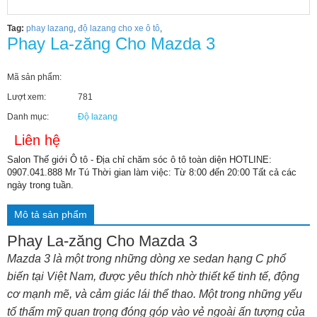
Tag:
phay lazang
,
độ lazang cho xe ô tô
,
Phay La-zăng Cho Mazda 3
Mã sản phẩm:
Lượt xem:
781
Danh mục:
Độ lazang
Liên hệ
Salon Thế giới Ô tô - Địa chỉ chăm sóc ô tô toàn diện HOTLINE:
0907.041.888 Mr Tú Thời gian làm việc: Từ 8:00 đến 20:00 Tất cả các
ngày trong tuần.
Mô tả sản phẩm
Phay La-zăng Cho Mazda 3
Mazda 3 là một trong những dòng xe sedan hạng C phổ
biến tại Việt Nam, được yêu thích nhờ thiết kế tinh tế, động
cơ mạnh mẽ, và cảm giác lái thể thao. Một trong những yếu
tố thẩm mỹ quan trọng đóng góp vào vẻ ngoài ấn tượng của