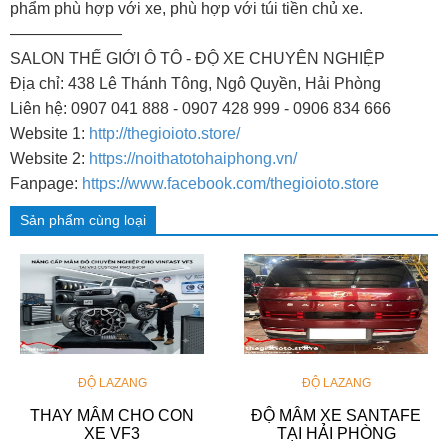
phẩm phù hợp với xe, phù hợp với túi tiền chủ xe.
———————
SALON THẾ GIỚI Ô TÔ - ĐỘ XE CHUYÊN NGHIỆP
Địa chỉ: 438 Lê Thánh Tông, Ngô Quyền, Hải Phòng
Liên hệ: 0907 041 888 - 0907 428 999 - 0906 834 666
Website 1:
http://thegioioto.store/
Website 2:
https://noithatotohaiphong.vn/
Fanpage:
https://www.facebook.com/thegioioto.store
Sản phẩm cùng loại
ĐỘ LAZANG
ĐỘ LAZANG
THAY MÂM CHO CON
ĐỘ MÂM XE SANTAFE
XE VF3
TẠI HẢI PHÒNG