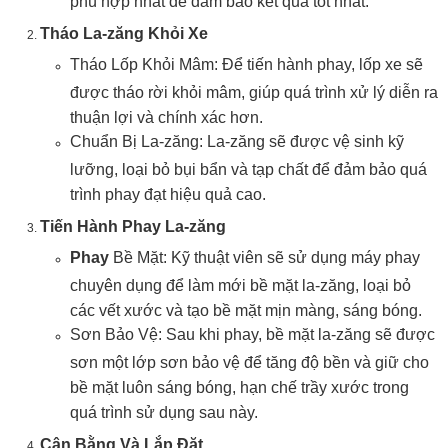
phù hợp nhất để đảm bảo kết quả tốt nhất.
Tháo La-zăng Khỏi Xe
Tháo Lốp Khỏi Mâm: Để tiến hành phay, lốp xe sẽ
được tháo rời khỏi mâm, giúp quá trình xử lý diễn ra
thuận lợi và chính xác hơn.
Chuẩn Bị La-zăng: La-zăng sẽ được vệ sinh kỹ
lưỡng, loại bỏ bụi bẩn và tạp chất để đảm bảo quá
trình phay đạt hiệu quả cao.
Tiến Hành Phay La-zăng
Phay
Bề Mặt: Kỹ thuật viên sẽ sử dụng máy phay
chuyên dụng để làm mới bề mặt la-zăng, loại bỏ
các vết xước và tạo bề mặt mịn màng, sáng bóng.
Sơn Bảo Vệ: Sau khi phay, bề mặt la-zăng sẽ được
sơn một lớp sơn bảo vệ để tăng độ bền và giữ cho
bề mặt luôn sáng bóng, hạn chế trầy xước trong
quá trình sử dụng sau này.
Cân Bằng Và Lắp Đặt