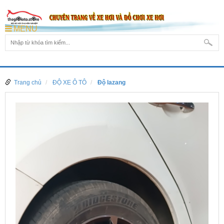
MENU
Trang chủ
ĐỘ XE Ô TÔ
Độ lazang