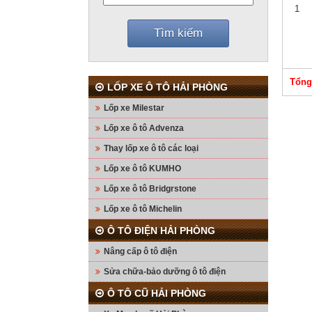
1
Tổng
LỐP XE Ô TÔ HẢI PHÒNG
Lốp xe Milestar
Lốp xe ô tô Advenza
Thay lốp xe ô tô các loại
Lốp xe ô tô KUMHO
Lốp xe ô tô Bridgrstone
Lốp xe ô tô Michelin
Ô TÔ ĐIỆN HẢI PHÒNG
Nâng cấp ô tô điện
Sửa chữa-bảo dưỡng ô tô điện
Ô TÔ CŨ HẢI PHÒNG