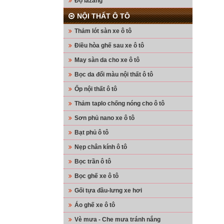
Độ lazang
NỘI THẤT Ô TÔ
Thảm lót sàn xe ô tô
Điều hòa ghế sau xe ô tô
May sàn da cho xe ô tô
Bọc da đổi màu nội thất ô tô
Ốp nội thất ô tô
Thảm taplo chống nóng cho ô tô
Sơn phủ nano xe ô tô
Bạt phủ ô tô
Nẹp chân kính ô tô
Bọc trần ô tô
Bọc ghế xe ô tô
Gối tựa đầu-lưng xe hơi
Áo ghế xe ô tô
Vè mưa - Che mưa tránh nắng