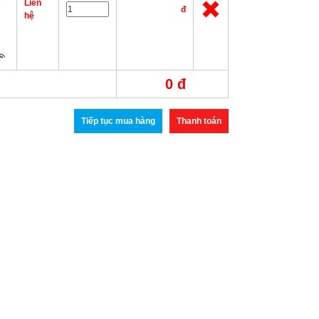
Liên
đ
hệ
0 đ
Tiếp tục mua hàng
Thanh toán