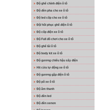
Độ ghế chỉnh điện ô tô
Độ đèn pha cho xe ô tô
Độ led cốp cho xe ô tô
Độ/ hồi phục ghế điện ô tô
Độ cốp điện xe ô tô
Độ Full đồ chơi cho xe ô tô
Độ ghế lái ô tô
Độ body kit xe ô tô
Độ gương chiếu hậu sấy điện
Hit cửa tự động xe ô tô
Độ gương gập điện ô tô
Độ pô xe ô tô
Độ âm thanh
Độ đèn led
Độ đèn xenon