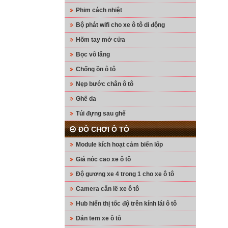
Phim cách nhiệt
Bộ phát wifi cho xe ô tô di động
Hõm tay mở cửa
Bọc vô lăng
Chống ồn ô tô
Nẹp bước chân ô tô
Ghế da
Túi đựng sau ghế
ĐỒ CHƠI Ô TÔ
Module kích hoạt cảm biến lốp
Giá nóc cao xe ô tô
Độ gương xe 4 trong 1 cho xe ô tô
Camera căn lề xe ô tô
Hub hiển thị tốc độ trên kính lái ô tô
Dán tem xe ô tô