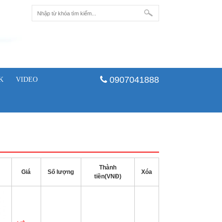
0907041888
K
VIDEO
Thành
Giá
Số lượng
Xóa
tiền(VNĐ)