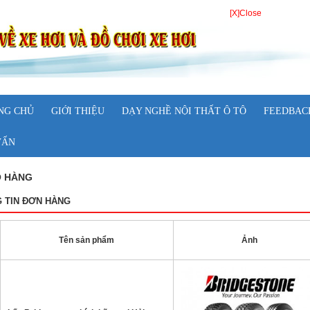
[X]Close
NG CHỦ
GIỚI THIỆU
DẠY NGHỀ NỘI THẤT Ô TÔ
FEEDBAC
VẤN
Ỏ HÀNG
 TIN ĐƠN HÀNG
Tên sản phẩm
Ảnh