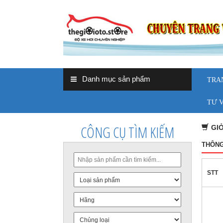
Danh mục sản phẩm
TRA
TƯ 
CÔNG CỤ TÌM KIẾM
GI
THÔNG
STT