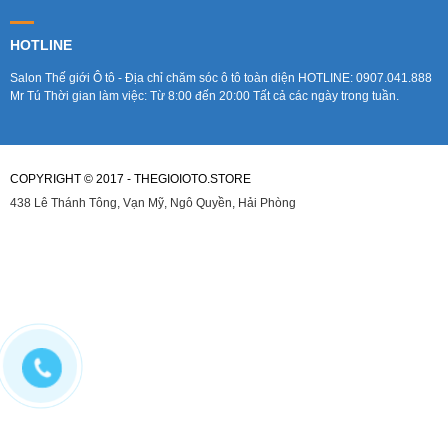
HOTLINE
Salon Thế giới Ô tô - Địa chỉ chăm sóc ô tô toàn diện HOTLINE: 0907.041.888
Mr Tú Thời gian làm việc: Từ 8:00 đến 20:00 Tất cả các ngày trong tuần.
COPYRIGHT © 2017 - THEGIOIOTO.STORE
438 Lê Thánh Tông, Vạn Mỹ, Ngô Quyền, Hải Phòng