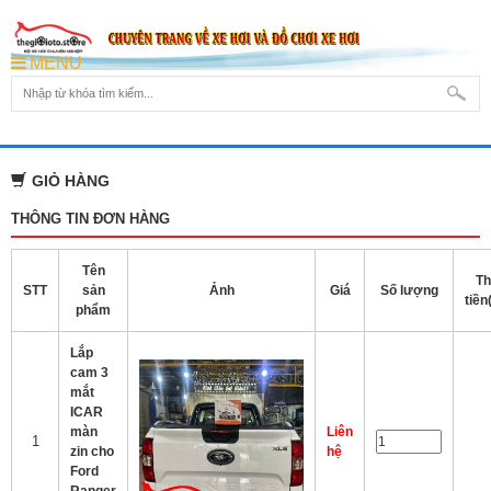
MENU
GIỎ HÀNG
THÔNG TIN ĐƠN HÀNG
Tên
Th
STT
sản
Ảnh
Giá
Số lượng
tiề
phẩm
Lắp
cam 3
mắt
ICAR
màn
Liên
1
zin cho
hệ
Ford
Ranger