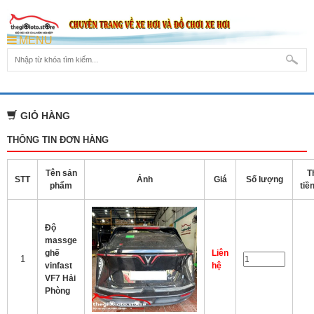
MENU
GIỎ HÀNG
THÔNG TIN ĐƠN HÀNG
Tên sản
T
STT
Ảnh
Giá
Số lượng
phẩm
tiề
Độ
massge
ghế
Liên
1
vinfast
hệ
VF7 Hải
Phòng