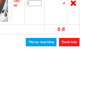
Liên
đ
hệ
0 đ
Tiếp tục mua hàng
Thanh toán