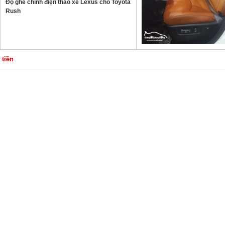
Độ ghế chỉnh điện tháo xe Lexus cho Toyota
Rush
 tiền