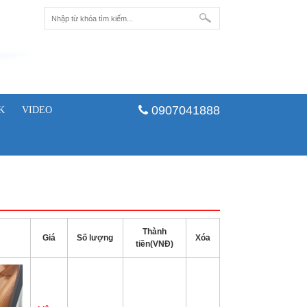
0907041888
K
VIDEO
Thành
Giá
Số lượng
Xóa
tiền(VNĐ)