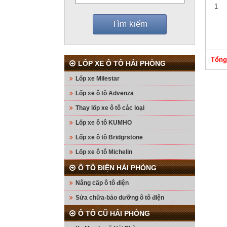
1
Tổng
LỐP XE Ô TÔ HẢI PHÒNG
Lốp xe Milestar
Lốp xe ô tô Advenza
Thay lốp xe ô tô các loại
Lốp xe ô tô KUMHO
Lốp xe ô tô Bridgrstone
Lốp xe ô tô Michelin
Ô TÔ ĐIỆN HẢI PHÒNG
Nâng cấp ô tô điện
Sửa chữa-bảo dưỡng ô tô điện
Ô TÔ CŨ HẢI PHÒNG