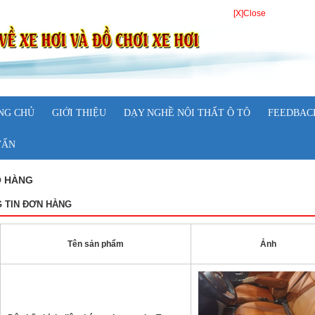
[X]Close
NG CHỦ
GIỚI THIỆU
DẠY NGHỀ NỘI THẤT Ô TÔ
FEEDBAC
VẤN
Ỏ HÀNG
 TIN ĐƠN HÀNG
Tên sản phẩm
Ảnh