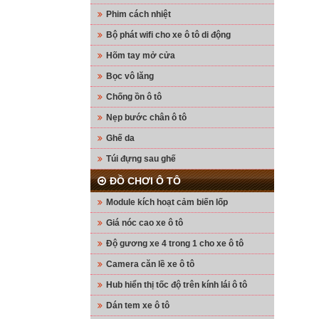
Phim cách nhiệt
Bộ phát wifi cho xe ô tô di động
Hõm tay mở cửa
Bọc vô lăng
Chống ồn ô tô
Nẹp bước chân ô tô
Ghế da
Túi đựng sau ghế
ĐỒ CHƠI Ô TÔ
Module kích hoạt cảm biến lốp
Giá nóc cao xe ô tô
Độ gương xe 4 trong 1 cho xe ô tô
Camera căn lề xe ô tô
Hub hiển thị tốc độ trên kính lái ô tô
Dán tem xe ô tô