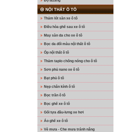
Độ lazang
NỘI THẤT Ô TÔ
Thảm lót sàn xe ô tô
Điều hòa ghế sau xe ô tô
May sàn da cho xe ô tô
Bọc da đổi màu nội thất ô tô
Ốp nội thất ô tô
Thảm taplo chống nóng cho ô tô
Sơn phủ nano xe ô tô
Bạt phủ ô tô
Nẹp chân kính ô tô
Bọc trần ô tô
Bọc ghế xe ô tô
Gối tựa đầu-lưng xe hơi
Áo ghế xe ô tô
Vè mưa - Che mưa tránh nắng