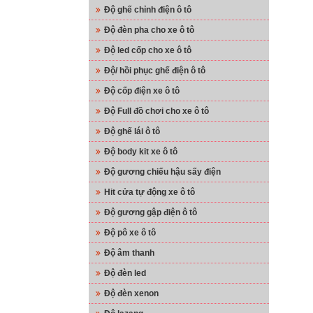
Độ ghế chỉnh điện ô tô
Độ đèn pha cho xe ô tô
Độ led cốp cho xe ô tô
Độ/ hồi phục ghế điện ô tô
Độ cốp điện xe ô tô
Độ Full đồ chơi cho xe ô tô
Độ ghế lái ô tô
Độ body kit xe ô tô
Độ gương chiếu hậu sấy điện
Hit cửa tự động xe ô tô
Độ gương gập điện ô tô
Độ pô xe ô tô
Độ âm thanh
Độ đèn led
Độ đèn xenon