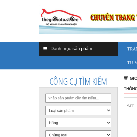
Danh mục sản phẩm
TRA
TƯ 
CÔNG CỤ TÌM KIẾM
GI
THÔNG
STT