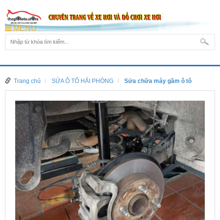
MENU
Trang chủ
SỬA Ô TÔ HẢI PHÒNG
Sửa chữa máy gầm ô tô