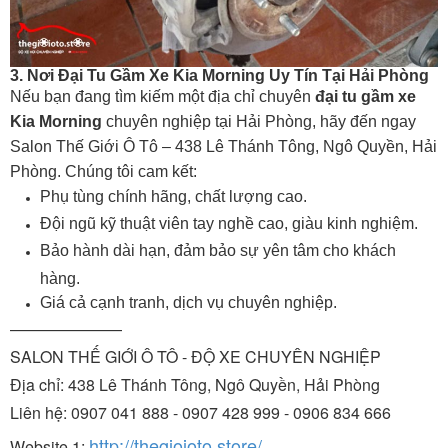
3. Nơi Đại Tu Gầm Xe Kia Morning Uy Tín Tại Hải Phòng
Nếu bạn đang tìm kiếm một địa chỉ chuyên
đại tu gầm xe
Kia Morning
chuyên nghiệp tại Hải Phòng, hãy đến ngay
Salon Thế Giới Ô Tô – 438 Lê Thánh Tông, Ngô Quyền, Hải
Phòng. Chúng tôi cam kết:
Phụ tùng chính hãng, chất lượng cao.
Đội ngũ kỹ thuật viên tay nghề cao, giàu kinh nghiệm.
Bảo hành dài hạn, đảm bảo sự yên tâm cho khách
hàng.
Giá cả cạnh tranh, dịch vụ chuyên nghiệp.
———————
SALON THẾ GIỚI Ô TÔ - ĐỘ XE CHUYÊN NGHIỆP
Địa chỉ: 438 Lê Thánh Tông, Ngô Quyền, Hải Phòng
Liên hệ: 0907 041 888 - 0907 428 999 - 0906 834 666
http://thegioioto.store/
Website 1: