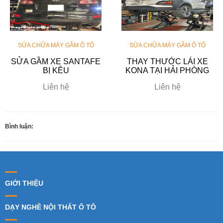
SỬA CHỮA MÁY GẦM Ô TÔ
SỬA CHỮA MÁY GẦM Ô TÔ
SỬA GẦM XE SANTAFE
THAY THƯỚC LÁI XE
BỊ KÊU
KONA TẠI HẢI PHÒNG
Liên hệ
Liên hệ
Bình luận:
GIỚI THIỆU
DẠY NGHỀ NỘI THẤT Ô TÔ