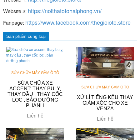
https://noithatotohaiphong.vn/
Website 2:
https://www.facebook.com/thegioioto.store
Fanpage:
Sản phẩm cùng loại
SỬA CHỮA MÁY GẦM Ô TÔ
SỬA CHỮA XE
SỬA CHỮA MÁY GẦM Ô TÔ
ACCENT: THAY BULY,
THAY DẦU , THAY CỐC
XỬ LÍ TIẾNG KÊU THAY
LỌC , BẢO DƯỠNG
GIẢM XÓC CHO XE
PHANH
VENZA
Liên hệ
Liên hệ